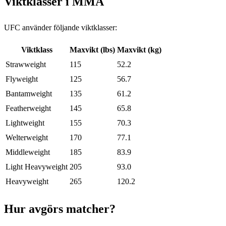
Viktklasser i MMA
UFC använder följande viktklasser:
Viktklass
Maxvikt (lbs)
Maxvikt (kg)
Strawweight
115
52.2
Flyweight
125
56.7
Bantamweight
135
61.2
Featherweight
145
65.8
Lightweight
155
70.3
Welterweight
170
77.1
Middleweight
185
83.9
Light Heavyweight
205
93.0
Heavyweight
265
120.2
Hur avgörs matcher?