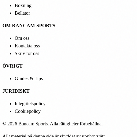
Boxning
Bellator
OM BANCAM SPORTS
Om oss
Kontakta oss
Skriv för oss
ÖVRIGT
Guides & Tips
JURIDISKT
Integritetspolicy
Cookiepolicy
© 2026 Bancam Sports. Alla rättigheter förbehållna.
Allt material på denna sida är skyddat av upphovsrätt.