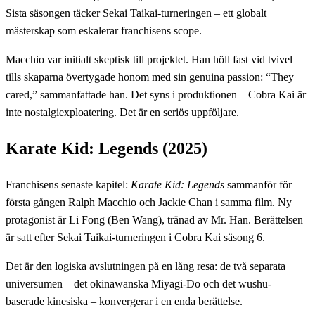
Sista säsongen täcker Sekai Taikai-turneringen – ett globalt
mästerskap som eskalerar franchisens scope.
Macchio var initialt skeptisk till projektet. Han höll fast vid tvivel
tills skaparna övertygade honom med sin genuina passion: “They
cared,” sammanfattade han. Det syns i produktionen – Cobra Kai är
inte nostalgiexploatering. Det är en seriös uppföljare.
Karate Kid: Legends (2025)
Franchisens senaste kapitel:
Karate Kid: Legends
sammanför för
första gången Ralph Macchio och Jackie Chan i samma film. Ny
protagonist är Li Fong (Ben Wang), tränad av Mr. Han. Berättelsen
är satt efter Sekai Taikai-turneringen i Cobra Kai säsong 6.
Det är den logiska avslutningen på en lång resa: de två separata
universumen – det okinawanska Miyagi-Do och det wushu-
baserade kinesiska – konvergerar i en enda berättelse.