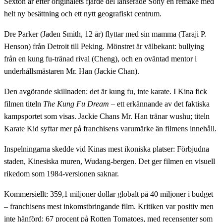
Sexton år efter originalets fjärde del lanserade Sony en remake med
helt ny besättning och ett nytt geografiskt centrum.
Dre Parker (Jaden Smith, 12 år) flyttar med sin mamma (Taraji P.
Henson) från Detroit till Peking. Mönstret är välbekant: bullying
från en kung fu-tränad rival (Cheng), och en oväntad mentor i
underhållsmästaren Mr. Han (Jackie Chan).
Den avgörande skillnaden: det är kung fu, inte karate. I Kina fick
filmen titeln
The Kung Fu Dream
– ett erkännande av det faktiska
kampsportet som visas. Jackie Chans Mr. Han tränar wushu; titeln
Karate Kid syftar mer på franchisens varumärke än filmens innehåll.
Inspelningarna skedde vid Kinas mest ikoniska platser: Förbjudna
staden, Kinesiska muren, Wudang-bergen. Det ger filmen en visuell
rikedom som 1984-versionen saknar.
Kommersiellt: 359,1 miljoner dollar globalt på 40 miljoner i budget
– franchisens mest inkomstbringande film. Kritiken var positiv men
inte hänförd: 67 procent på Rotten Tomatoes, med recensenter som