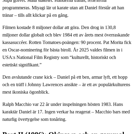
Slipa golvet. Måla staketet. Händerna tränas, reflexerna
programmeras. Miyagi lär ut karate utan att Daniel förstår att han
tränar – tills allt klickar på en gång.
Filmen kostade 8 miljoner dollar att göra. Den drog in 130,8
miljoner dollar globalt och blev 1984 ett av årets mest överraskande
kassasuccéer. Rotten Tomatoes-poängen: 90 procent. Pat Morita fick
en Oscar-nominering för bästa biroll. År 2025 valdes filmen in i
USA:s National Film Registry som “kulturellt, historiskt och
estetiskt signifikant.”
Den avslutande crane kick – Daniel på ett ben, armar lyft, ett hopp
och en träff i Johnny Lawrences ansikte – är ett av populärkulturens
mest ikoniska ögonblick.
Ralph Macchio var 22 år under inspelningen hösten 1983. Hans
karaktär Daniel är 17. Ingen verkar ha reagerat – Macchio bars med
naturlig övertygelse som tonåring.