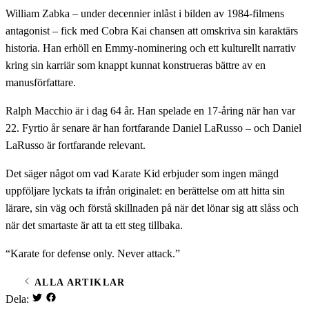
William Zabka – under decennier inlåst i bilden av 1984-filmens
antagonist – fick med Cobra Kai chansen att omskriva sin karaktärs
historia. Han erhöll en Emmy-nominering och ett kulturellt narrativ
kring sin karriär som knappt kunnat konstrueras bättre av en
manusförfattare.
Ralph Macchio är i dag 64 år. Han spelade en 17-åring när han var
22. Fyrtio år senare är han fortfarande Daniel LaRusso – och Daniel
LaRusso är fortfarande relevant.
Det säger något om vad Karate Kid erbjuder som ingen mängd
uppföljare lyckats ta ifrån originalet: en berättelse om att hitta sin
lärare, sin väg och förstå skillnaden på när det lönar sig att slåss och
när det smartaste är att ta ett steg tillbaka.
“Karate for defense only. Never attack.”
ALLA ARTIKLAR
Dela: