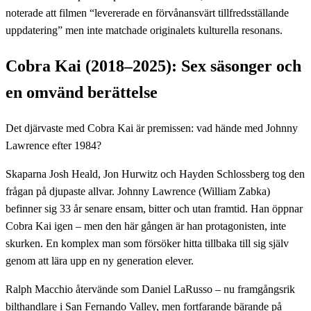
noterade att filmen “levererade en förvånansvärt tillfredsställande
uppdatering” men inte matchade originalets kulturella resonans.
Cobra Kai (2018–2025): Sex säsonger och
en omvänd berättelse
Det djärvaste med Cobra Kai är premissen: vad hände med Johnny
Lawrence efter 1984?
Skaparna Josh Heald, Jon Hurwitz och Hayden Schlossberg tog den
frågan på djupaste allvar. Johnny Lawrence (William Zabka)
befinner sig 33 år senare ensam, bitter och utan framtid. Han öppnar
Cobra Kai igen – men den här gången är han protagonisten, inte
skurken. En komplex man som försöker hitta tillbaka till sig själv
genom att lära upp en ny generation elever.
Ralph Macchio återvände som Daniel LaRusso – nu framgångsrik
bilthandlare i San Fernando Valley, men fortfarande bärande på