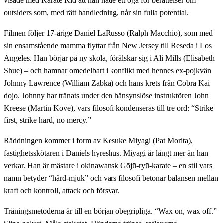
visade med Karate Kid att han hade ett öga för berättelser om
outsiders som, med rätt handledning, når sin fulla potential.
Filmen följer 17-årige Daniel LaRusso (Ralph Macchio), som med
sin ensamstående mamma flyttar från New Jersey till Reseda i Los
Angeles. Han börjar på ny skola, förälskar sig i Ali Mills (Elisabeth
Shue) – och hamnar omedelbart i konflikt med hennes ex-pojkvän
Johnny Lawrence (William Zabka) och hans krets från Cobra Kai
dojo. Johnny har tränats under den hänsynslöse instruktören John
Kreese (Martin Kove), vars filosofi kondenseras till tre ord: “Strike
first, strike hard, no mercy.”
Räddningen kommer i form av Kesuke Miyagi (Pat Morita),
fastighetsskötaren i Daniels hyreshus. Miyagi är långt mer än han
verkar. Han är mästare i okinawansk Gōjū-ryū-karate – en stil vars
namn betyder “hård-mjuk” och vars filosofi betonar balansen mellan
kraft och kontroll, attack och försvar.
Träningsmetoderna är till en början obegripliga. “Wax on, wax off.”