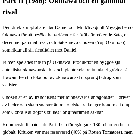
Part II (1986): Okinawa och en gammal
rival
Den direkta uppföljaren tar Daniel och Mr. Miyagi till Miyagis hemö
Okinawa för att besöka hans döende far. Väl där möter de Sato, en
decennier gammal rival, och Satos nevö Chozen (Yuji Okumoto) –
som riktar all sin fientlighet mot Daniel.
Filmen spelades inte in på Okinawa. Produktionen byggde sju
autentiska okinawanska hus och planterade tre tunnland grödor på
Hawaii. Femtio lokalbor av okinawanskt ursprung bidrog som
statister.
Chozen är en av franchisens mer minnesvärda antagonister – driven
av heder och skam snarare än ren ondska, vilket ger honom ett djup
som Cobra Kai-dojons bullies i originalfilmen saknar.
Kommersiellt matchade Part II sin föregångare: 130 miljoner dollar
globalt. Kritiken var mer reserverad (48% på Rotten Tomatoes), men