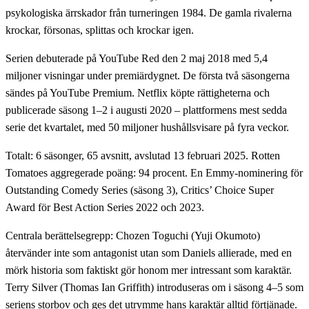
psykologiska ärrskador från turneringen 1984. De gamla rivalerna
krockar, försonas, splittas och krockar igen.
Serien debuterade på YouTube Red den 2 maj 2018 med 5,4
miljoner visningar under premiärdygnet. De första två säsongerna
sändes på YouTube Premium. Netflix köpte rättigheterna och
publicerade säsong 1–2 i augusti 2020 – plattformens mest sedda
serie det kvartalet, med 50 miljoner hushållsvisare på fyra veckor.
Totalt: 6 säsonger, 65 avsnitt, avslutad 13 februari 2025. Rotten
Tomatoes aggregerade poäng: 94 procent. En Emmy-nominering för
Outstanding Comedy Series (säsong 3), Critics’ Choice Super
Award för Best Action Series 2022 och 2023.
Centrala berättelsegrepp: Chozen Toguchi (Yuji Okumoto)
återvänder inte som antagonist utan som Daniels allierade, med en
mörk historia som faktiskt gör honom mer intressant som karaktär.
Terry Silver (Thomas Ian Griffith) introduseras om i säsong 4–5 som
seriens storbov och ges det utrymme hans karaktär alltid förtjänade.