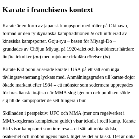
Karate i franchisens kontext
Karate är en form av
japansk kampsport
med rötter på Okinawa,
formad ur den ryukyuanska kamptraditionen
te
och influerad av
kinesiska kampsporter. Gōjū-ryū – basen för Miyagi-Do –
grundades av Chōjun Miyagi på 1920-talet och kombinerar hårdare
linjära tekniker (
go
) med mjukare cirkulära rörelser (
jū
).
Karate Kid populariserade karate i USA på ett sätt som inga
tävlingsevenemang lyckats med. Anmälningsgraden till karate-dojor
ökade markant efter 1984 – ett mönster som sedermera upprepades
för
brasiliansk jiu-jitsu
när MMA slog igenom och publiken sökte
sig till de kampsporter de sett fungera i bur.
Skillnaden i perspektiv: UFC och MMA (mer om regelverket i
MMA-reglernas komplettera guide
) visar teknik i reell kamp. Karate
Kid visar kampsport som inre resa – ett sätt att möta rädsla,
osäkerhet och mobbningens makt. Inget av det är falskt. Det är olika