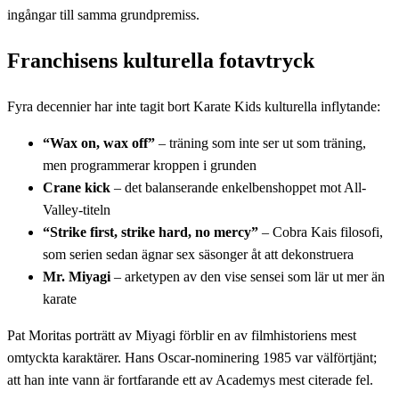
ingångar till samma grundpremiss.
Franchisens kulturella fotavtryck
Fyra decennier har inte tagit bort Karate Kids kulturella inflytande:
“Wax on, wax off”
– träning som inte ser ut som träning,
men programmerar kroppen i grunden
Crane kick
– det balanserande enkelbenshoppet mot All-
Valley-titeln
“Strike first, strike hard, no mercy”
– Cobra Kais filosofi,
som serien sedan ägnar sex säsonger åt att dekonstruera
Mr. Miyagi
– arketypen av den vise sensei som lär ut mer än
karate
Pat Moritas porträtt av Miyagi förblir en av filmhistoriens mest
omtyckta karaktärer. Hans Oscar-nominering 1985 var välförtjänt;
att han inte vann är fortfarande ett av Academys mest citerade fel.