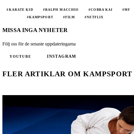
#KARATE KID
#RALPH MACCHIO
#COBRA KAI
#MR
MIYAGI
#KAMPSPORT
#FILM
#NETFLIX
MISSA INGA NYHETER
Följ oss för de senaste uppdateringarna
INSTAGRAM
YOUTUBE
FLER ARTIKLAR OM KAMPSPORT