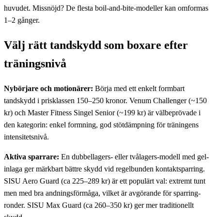
huvudet. Missnöjd? De flesta boil-and-bite-modeller kan omformas
1–2 gånger.
Välj rätt tandskydd som boxare efter
träningsnivå
Nybörjare och motionärer:
Börja med ett enkelt formbart
tandskydd i prisklassen 150–250 kronor. Venum Challenger (~150
kr) och Master Fitness Singel Senior (~199 kr) är välbeprövade i
den kategorin: enkel formning, god stötdämpning för träningens
intensitetsnivå.
Aktiva sparrare:
En dubbellagers- eller tvålagers-modell med gel-
inlaga ger märkbart bättre skydd vid regelbunden kontaktsparring.
SISU Aero Guard (ca 225–289 kr) är ett populärt val: extremt tunt
men med bra andningsförmåga, vilket är avgörande för sparring-
ronder. SISU Max Guard (ca 260–350 kr) ger mer traditionellt