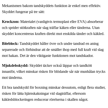
Mekanismen bakom tandskyddets funktion är enkel men effektiv.
Skyddet fungerar på tre sätt:
Krockzon:
Materialet (vanligtvis termoplast eller EVA) absorberar
och sprider stötkraften när slag träffar käken eller tänderna. Utan
skyddet koncentreras kraften direkt mot enskilda tänder och käkled.
Biteblock:
Tandskyddet håller övre och undre tandrad en aning
separerade och förhindrar att de smäller ihop med full kraft vid slag
mot hakan. Det är den viktigaste funktionen mot tandskador.
Mjukdelsskydd:
Skyddet täcker också läppar och tandkött
innanför, vilket minskar risken för blödande sår när munhålan trycks
mot tänderna.
Ett bra tandskydd för boxning minskar dessutom, enligt flera studier,
risken för lätta hjärnskakningar vid slagträffar, eftersom
käkledsblockeringen reducerar rörelserna i skallen något.