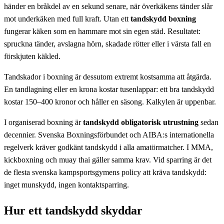
händer en bråkdel av en sekund senare, när överkäkens tänder slår
mot underkäken med full kraft. Utan ett
tandskydd boxning
fungerar käken som en hammare mot sin egen städ. Resultatet:
spruckna tänder, avslagna hörn, skadade rötter eller i värsta fall en
förskjuten käkled.
Tandskador i boxning är dessutom extremt kostsamma att åtgärda.
En tandlagning eller en krona kostar tusenlappar: ett bra tandskydd
kostar 150–400 kronor och håller en säsong. Kalkylen är uppenbar.
I organiserad boxning är
tandskydd obligatorisk utrustning
sedan
decennier. Svenska Boxningsförbundet och AIBA:s internationella
regelverk kräver godkänt tandskydd i alla amatörmatcher. I MMA,
kickboxning och muay thai gäller samma krav. Vid sparring är det
de flesta svenska kampsportsgymens policy att kräva tandskydd:
inget munskydd, ingen kontaktsparring.
Hur ett tandskydd skyddar