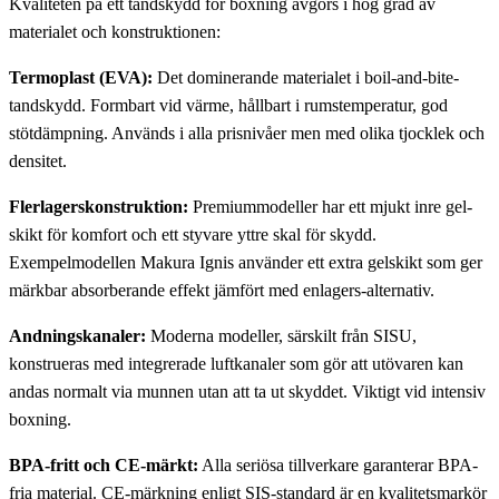
Kvaliteten på ett tandskydd för boxning avgörs i hög grad av
materialet och konstruktionen:
Termoplast (EVA):
Det dominerande materialet i boil-and-bite-
tandskydd. Formbart vid värme, hållbart i rumstemperatur, god
stötdämpning. Används i alla prisnivåer men med olika tjocklek och
densitet.
Flerlagerskonstruktion:
Premiummodeller har ett mjukt inre gel-
skikt för komfort och ett styvare yttre skal för skydd.
Exempelmodellen Makura Ignis använder ett extra gelskikt som ger
märkbar absorberande effekt jämfört med enlagers-alternativ.
Andningskanaler:
Moderna modeller, särskilt från SISU,
konstrueras med integrerade luftkanaler som gör att utövaren kan
andas normalt via munnen utan att ta ut skyddet. Viktigt vid intensiv
boxning.
BPA-fritt och CE-märkt:
Alla seriösa tillverkare garanterar BPA-
fria material. CE-märkning enligt SIS-standard är en kvalitetsmarkör