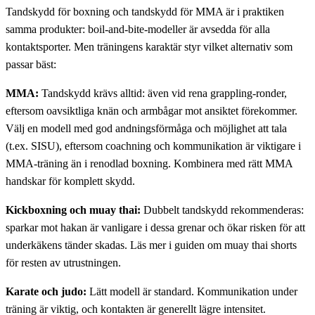
Tandskydd för boxning och tandskydd för MMA är i praktiken
samma produkter: boil-and-bite-modeller är avsedda för alla
kontaktsporter. Men träningens karaktär styr vilket alternativ som
passar bäst:
MMA:
Tandskydd krävs alltid: även vid rena grappling-ronder,
eftersom oavsiktliga knän och armbågar mot ansiktet förekommer.
Välj en modell med god andningsförmåga och möjlighet att tala
(t.ex. SISU), eftersom coachning och kommunikation är viktigare i
MMA-träning än i renodlad boxning. Kombinera med rätt
MMA
handskar
för komplett skydd.
Kickboxning och muay thai:
Dubbelt tandskydd rekommenderas:
sparkar mot hakan är vanligare i dessa grenar och ökar risken för att
underkäkens tänder skadas. Läs mer i guiden om
muay thai shorts
för resten av utrustningen.
Karate och judo:
Lätt modell är standard. Kommunikation under
träning är viktig, och kontakten är generellt lägre intensitet.